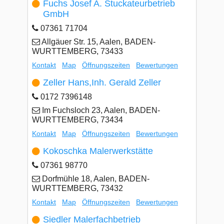
Fuchs Josef A. Stuckateurbetrieb
GmbH
07361 71704
Allgäuer Str. 15, Aalen, BADEN-
WURTTEMBERG, 73433
Kontakt
Map
Öffnungszeiten
Bewertungen
Zeller Hans,Inh. Gerald Zeller
0172 7396148
Im Fuchsloch 23, Aalen, BADEN-
WURTTEMBERG, 73434
Kontakt
Map
Öffnungszeiten
Bewertungen
Kokoschka Malerwerkstätte
07361 98770
Dorfmühle 18, Aalen, BADEN-
WURTTEMBERG, 73432
Kontakt
Map
Öffnungszeiten
Bewertungen
Siedler Malerfachbetrieb