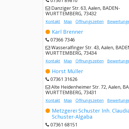
07361 89810
Danziger Str. 63, Aalen, BADEN-
WURTTEMBERG, 73432
Kontakt
Map
Öffnungszeiten
Bewertung
Karl Brenner
07366 7346
Wasseralfinger Str. 43, Aalen, BADE
WURTTEMBERG, 73434
Kontakt
Map
Öffnungszeiten
Bewertung
Horst Müller
07361 31626
Alte Heidenheimer Str. 72, Aalen, B
WURTTEMBERG, 73431
Kontakt
Map
Öffnungszeiten
Bewertung
Metzgerei Schuster Inh. Claudi
Schuster-Algaba
07361 68151