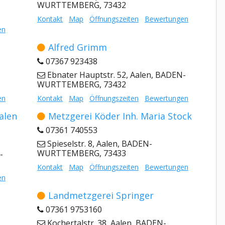
WURTTEMBERG, 73432
Kontakt
Map
Öffnungszeiten
Bewertungen
en
Alfred Grimm
07367 923438
Ebnater Hauptstr. 52, Aalen, BADEN-
WURTTEMBERG, 73432
en
Kontakt
Map
Öffnungszeiten
Bewertungen
alen
Metzgerei Köder Inh. Maria Stock
07361 740553
Spieselstr. 8, Aalen, BADEN-
WURTTEMBERG, 73433
-
Kontakt
Map
Öffnungszeiten
Bewertungen
en
Landmetzgerei Springer
07361 9753160
Kochertalstr. 38, Aalen, BADEN-