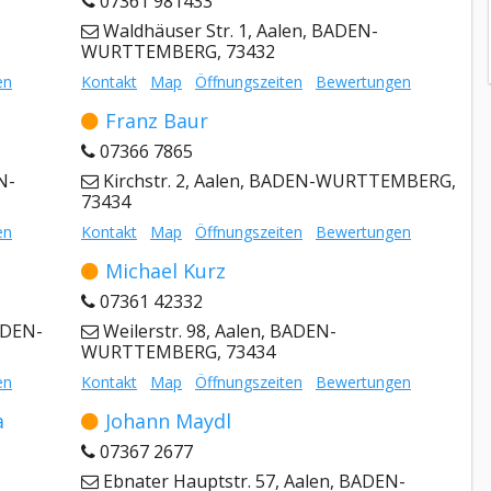
07361 981433
Waldhäuser Str. 1, Aalen, BADEN-
WURTTEMBERG, 73432
en
Kontakt
Map
Öffnungszeiten
Bewertungen
Franz Baur
07366 7865
N-
Kirchstr. 2, Aalen, BADEN-WURTTEMBERG,
73434
en
Kontakt
Map
Öffnungszeiten
Bewertungen
Michael Kurz
07361 42332
ADEN-
Weilerstr. 98, Aalen, BADEN-
WURTTEMBERG, 73434
en
Kontakt
Map
Öffnungszeiten
Bewertungen
a
Johann Maydl
07367 2677
Ebnater Hauptstr. 57, Aalen, BADEN-