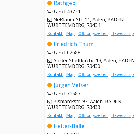
Rathgeb
07361 43231
Neßlauer Str. 11, Aalen, BADEN-
WURTTEMBERG, 73434
Kontakt
Map
Öffnungszeiten
Bewertung
Friedrich Thum
07361 62688
An der Stadtkirche 13, Aalen, BADE
WURTTEMBERG, 73430
Kontakt
Map
Öffnungszeiten
Bewertung
Jürgen Vetter
07361 71587
Bismarckstr. 92, Aalen, BADEN-
WURTTEMBERG, 73433
Kontakt
Map
Öffnungszeiten
Bewertung
Heiter-Balle