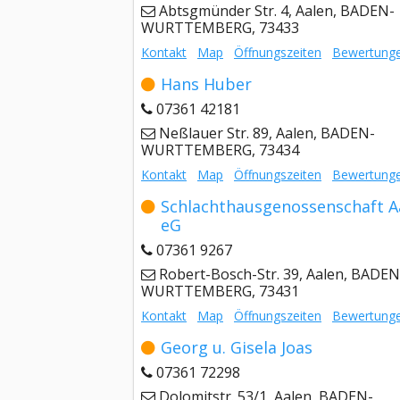
Abtsgmünder Str. 4, Aalen, BADEN-
WURTTEMBERG, 73433
Kontakt
Map
Öffnungszeiten
Bewertung
Hans Huber
07361 42181
Neßlauer Str. 89, Aalen, BADEN-
WURTTEMBERG, 73434
Kontakt
Map
Öffnungszeiten
Bewertung
Schlachthausgenossenschaft A
eG
07361 9267
Robert-Bosch-Str. 39, Aalen, BADEN
WURTTEMBERG, 73431
Kontakt
Map
Öffnungszeiten
Bewertung
Georg u. Gisela Joas
07361 72298
Dolomitstr. 53/1, Aalen, BADEN-