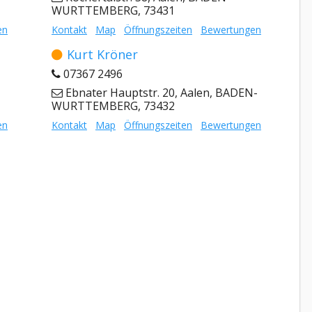
WURTTEMBERG, 73431
en
Kontakt
Map
Öffnungszeiten
Bewertungen
Kurt Kröner
07367 2496
Ebnater Hauptstr. 20, Aalen, BADEN-
WURTTEMBERG, 73432
en
Kontakt
Map
Öffnungszeiten
Bewertungen